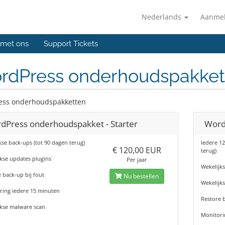
Nederlands
Aanme
 met ons
Support Tickets
rdPress onderhoudspakket
ess onderhoudspakketten
dPress onderhoudspakket - Starter
Word
kse back-ups (tot 90 dagen terug)
Iedere 12
€ 120,00 EUR
terug)
kse updates plugins
Per jaar
Wekelijk
 back-up bij fout
Nu bestellen
Wekelijk
ring iedere 15 minuten
Restore b
jkse malware scan
Monitori