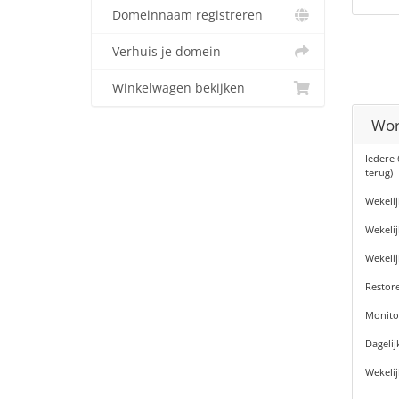
Domeinnaam registreren
Verhuis je domein
Winkelwagen bekijken
Wor
Iedere 
terug)
Wekelij
Wekeli
Wekeli
Restore
Monito
Dagelij
Wekeli