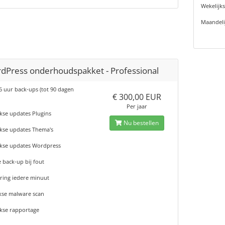
Wekelijk
Maandeli
dPress onderhoudspakket - Professional
6 uur back-ups (tot 90 dagen
€ 300,00 EUR
Per jaar
kse updates Plugins
Nu bestellen
jkse updates Thema's
jkse updates Wordpress
 back-up bij fout
ring iedere minuut
kse malware scan
jkse rapportage