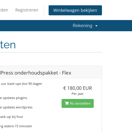
lden
Registreren
Winkelwagen bekijken
Rekening
ten
Press onderhoudspakket - Flex
 uur back-ups (tot 90 dagen
€ 180,00 EUR
Per jaar
se updates plugins
Nu bestellen
se updates wordpress
ack-up bij fout
ng iedere 15 minuten