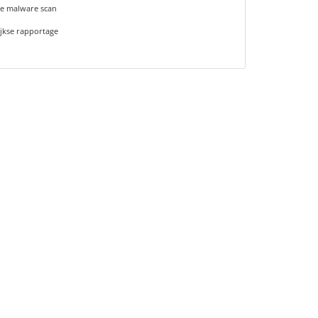
se malware scan
jkse rapportage