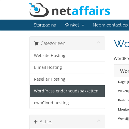
Startpagina
Winkel
Neem contact op
Wo
Categorieën
Website Hosting
WordPr
E-mail Hosting
Wor
Reseller Hosting
Dagelij
WordPress onderhoudspakketten
Wekelij
Restore
ownCloud hosting
Monito
Wekeli
Acties