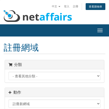
中文
登入
註冊
查看購物車
切
換
導
註冊網域
覽
分類
動作