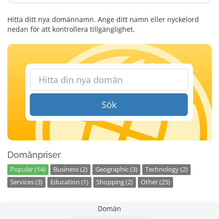
Hitta ditt nya domännamn. Ange ditt namn eller nyckelord
nedan för att kontrollera tillgänglighet.
Sök
Domänpriser
Popular (14)
Business (2)
Geographic (3)
Technology (2)
Services (3)
Education (1)
Shopping (2)
Other (25)
Domän