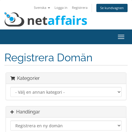
Svenska
Logga in
Registrera
Se kundvagnen
Växla
navig
Registrera Domän
Kategorier
Handlingar