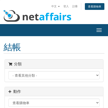
中文
登入
註冊
查看購物車
切
換
導
結帳
覽
分類
動作