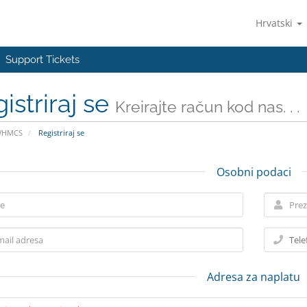
Hrvatski
Support Tickets
istriraj se
Kreirajte račun kod nas. . .
WHMCS
Registriraj se
Osobni podaci
Adresa za naplatu