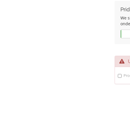
Prid
We s
onde
Da
Uv
Pro