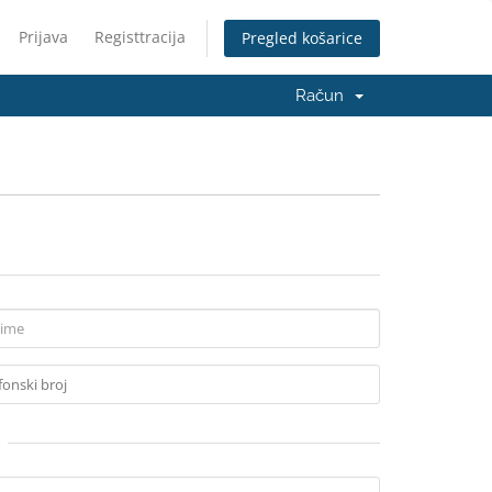
Prijava
Registtracija
Pregled košarice
Račun