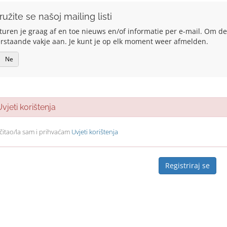
ružite se našoj mailing listi
turen je graag af en toe nieuws en/of informatie per e-mail. Om dee
rstaande vakje aan. Je kunt je op elk moment weer afmelden.
Ne
jeti korištenja
čitao/la sam i prihvaćam
Uvjeti korištenja