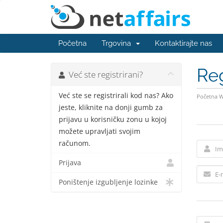
Početna
Trgovina
Kontaktirajte nas
Reg
Već ste registrirani?
Već ste se registrirali kod nas? Ako
Početna 
jeste, kliknite na donji gumb za
prijavu u korisničku zonu u kojoj
možete upravljati svojim
računom.
Prijava
Poništenje izgubljenje lozinke